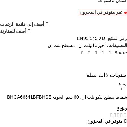
ضمان 5 سنوات
غير متوفر في المخزون
أضف إلى قائمة الرغبات
أضف للمقارنة
رمز المنتج:
EN95-545 XD
التصنيفات:
أجهزة البلت ان
,
مسطح بلت ان
Share:
منتجات ذات صلة
-9%
شفاط مطبخ بيكو بلت ان، 60 سم، اسود- BHCA66641BFBHSE
Beko
متوفر في المخزون