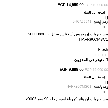
EGP
14,599.00
EGP
16,000.00
إضافة إلى السلة
رمز المنتج:
BHCA66641
-47%
مسطح بلت إن فريش أستانلس ستيل / 500008866
HAFR90CMSC1
Fresh
متوفر في المخزون
EGP
9,999.00
EGP
19,000.00
إضافة إلى السلة
رمز المنتج:
HAFR90CMSC1
-8%
مسطح بلت ان هانز كهرباء اسود زجاج 90 سم v9003