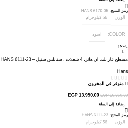
رمز المنتج:
HANS 6170-05
الوزن
56 كيلوجرام
COLOR
اسود
-18%
مسطح غاز بلت ان هانز، 4 شعلات ، ستانلس ستيل – HANS 6111-23
Hans
متوفر في المخزون
EGP
13,950.00
EGP
16,950.00
إضافة إلى السلة
رمز المنتج:
HANS 6111-23
الوزن
56 كيلوجرام