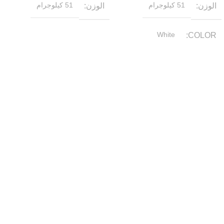
الوزن
51 كيلوجرام
الوزن
51 كيلوجرام
White
COLOR
روابط مهمة
إعرف اكتر عن حسونه
سياسة الشحن والاسترجاع
سياسة الخصوصية