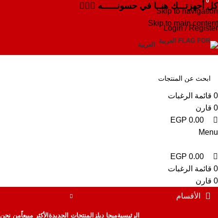
0
0
0
كل أجهزتـــك هنــا في حسونــــــه ✌🏻✨
Skip to navigation
Skip to main content
Login / Register
العربية
0
قائمة الرغبات
0
قارن
EGP
0.00
Menu
EGP
0.00
0
قائمة الرغبات
0
قارن
الأقسام
الرئيسية
ميجا ديلز
المنتجات الجديدة
الأكثر مبيعاً
من نحن