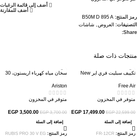
أضف إلى قائمة الرغبات
أضف للمقارنة
رمز المنتج:
B50M D 895 A
التصنيفات:
العروض
,
شاشات
Share:
منتجات ذات صلة
-5%
-23%
تكييف سبليت فري اير New
سخان مياه كهرباء اريستون، 30
Relax بارد، 1.5 حصان، ابيض –
لتر، ابيض – RUBIS PRO 30 V
Ariston
Free Air
EG
FR-12CR
متوفر في المخزون
متوفر في المخزون
EGP
3,500.00
EGP
17,499.00
EGP
3,700.00
EGP
22,599.00
إضافة إلى السلة
إضافة إلى السلة
رمز المنتج:
FR-12CR
رمز المنتج:
RUBIS PRO 30 V EG