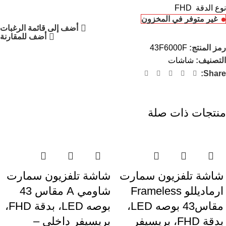
نوع الدقة FHD
غير متوفر في المخزون
أضف إلى قائمة الرغبات
أضف للمقارنة
رمز المنتج:
43F6000F
التصنيف:
شاشات
Share:
منتجات ذات صلة
-25%
-15%
شاشة تلفزيون سمارت
شاشة تلفزيون سمارت
ارماديللو Frameless
شاومي A مقاس 43
مقاس43 بوصه LED،
بوصه LED، بدقة FHD،
بدقة FHD، بريسيفر
بريسيفر داخلي –