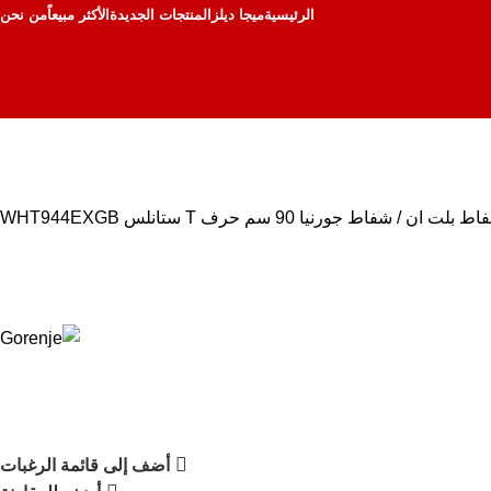
الرئيسية
ميجا ديلز
المنتجات الجديدة
الأكثر مبيعاً
من نحن
اط بلت ان
شفاط جورنيا 90 سم حرف T ستانلس WHT944EXGB
أضف إلى قائمة الرغبات