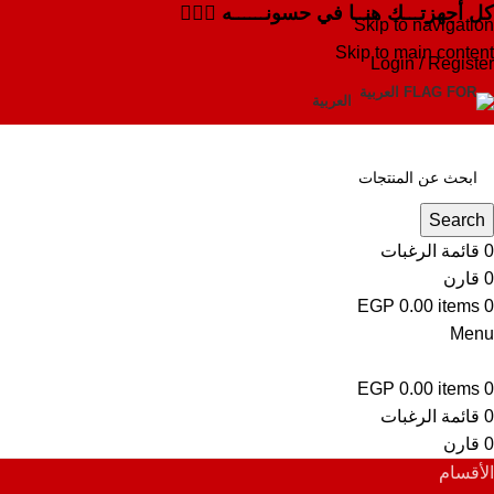
كل أجهزتـــك هنــا في حسونــــــه ✌🏻✨
Skip to navigation
Skip to main content
Login / Register
العربية
Search
0
قائمة الرغبات
0
قارن
EGP
0.00
items
0
Menu
EGP
0.00
items
0
0
قائمة الرغبات
0
قارن
الأقسام