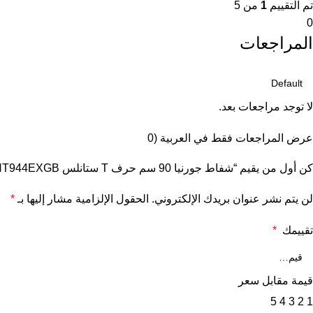
تم التقييم
1
من 5
0
المراجعات
لا توجد مراجعات بعد.
عرض المراجعات فقط في العربية (0
كن أول من يقيم “شفاط جورنيا 90 سم حرف T ستانلس WHT944EXGB”
لن يتم نشر عنوان بريدك الإلكتروني.
الحقول الإلزامية مشار إليها بـ
*
تقييمك
*
قيمة مقابل سعر
5
4
3
2
1