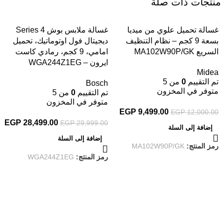
منتجات ذات صلة
-5%
-21%
غسالة تحميل علوي من ميديا
غسالة ملابس بوش Series 4
بسعة 9 كجم – نظام التنظيف
ديجيتال فول اوتوماتيك، تحميل
السريع MA102W90P/GK
امامي، 9 كجم، رمادي كاست
ايرون – WGA244Z1EG
Midea
تم التقييم
0
من 5
Bosch
متوفر في المخزون
تم التقييم
0
من 5
متوفر في المخزون
EGP
9,499.00
EGP
12,000.00
EGP
28,499.00
EGP
29,999.00
إضافة إلى السلة
إضافة إلى السلة
رمز المنتج:
MA102W90P/GK
رمز المنتج:
WGA244Z1EG