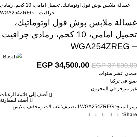
غسالة ملابس بوش فول اوتوماتيك، تحميل امامي، 10 كجم، رمادي
جرافيت – WGA254ZREG
غسالة ملابس بوش فول اوتوماتيك،
تحميل امامي، 10 كجم، رمادي جرافيت
– WGA254ZREG
EGP
34,500.00
EGP
37,500.00
ضمان عشر سنوات
صنع في تركيا
غير متوفر في المخزون
أضف إلى قائمة الرغبات
أضف للمقارنة
رمز المنتج:
WGA254ZREG
التصنيف:
غسالات ومجفف ملابس
Share: