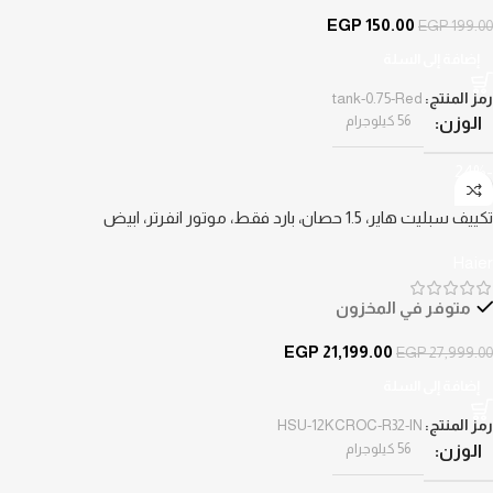
EGP
150.00
EGP
199.00
إضافة إلى السلة
رمز المنتج:
tank-0.75-Red
56 كيلوجرام
الوزن
-24%
تكييف سبليت هاير، 1.5 حصان، بارد فقط، موتور انفرتر، ابيض
Haier
متوفر في المخزون
EGP
21,199.00
EGP
27,999.00
إضافة إلى السلة
رمز المنتج:
HSU-12KCROC-R32-IN
56 كيلوجرام
الوزن