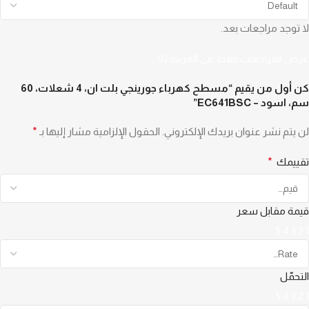
لا توجد مراجعات بعد.
عرض المراجعات فقط في العربية (0
كن أول من يقيم “مسطح كهرباء جورينجي بلت ان، 4 شعلات، 60
سم، اسود – EC641BSC”
لن يتم نشر عنوان بريدك الإلكتروني.
الحقول الإلزامية مشار إليها بـ
*
تقييمك
*
قيمة مقابل سعر
5
4
3
2
1
التحمّل
5
4
3
2
1