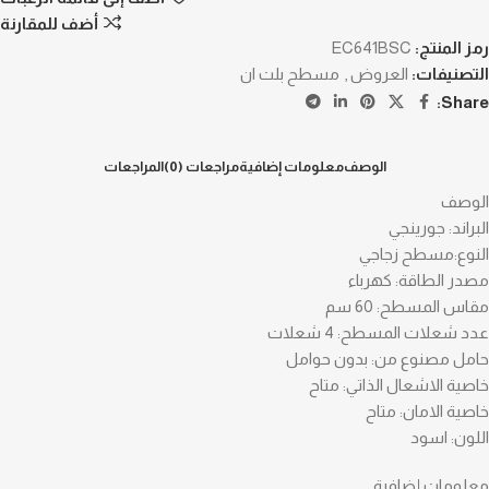
أضف للمقارنة
رمز المنتج:
EC641BSC
التصنيفات:
العروض
,
مسطح بلت ان
Share:
الوصف
معلومات إضافية
مراجعات (0)
المراجعات
الوصف
البراند: جورينجي
النوع:مسطح زجاجي
مصدر الطاقة: كهرباء
مقاس المسطح: 60 سم
عدد شعلات المسطح: 4 شعلات
حامل مصنوع من: بدون حوامل
خاصية الاشعال الذاتي: متاح
خاصية الامان: متاح
اللون: اسود
معلومات إضافية