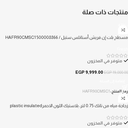
منتجات ذات صلة
-47%
مسطح بلت إن فريش أستانلس ستيل / 500008866 HAFR90CMSC1
Fresh
متوفر في المخزون
EGP
9,999.00
EGP
19,000.00
إضافة إلى السلة
رمز المنتج:
HAFR90CMSC1
-25%
زجاجة مياه من تانك 0.75 لتر، بلاستيك اللون الاحمرplastic insulated
متوفر في المخزون