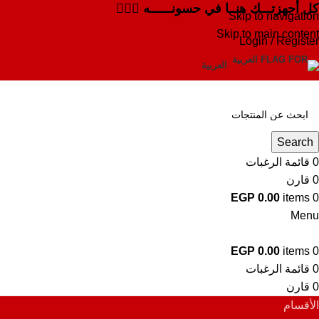
كل أجهزتـــك هنــا في حسونــــــه ✌🏻✨
Skip to navigation
Skip to main content
Login / Register
العربية
Search
0
قائمة الرغبات
0
قارن
EGP
0.00
items
0
Menu
EGP
0.00
items
0
0
قائمة الرغبات
0
قارن
الأقسام