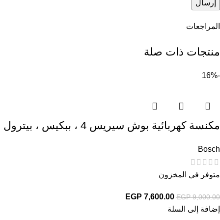
المراجعات
منتجات ذات صلة
-16%
مكنسة كهربائية بوش سيريس 4 ، ببكيس ، بيترول ديب – BGL41WFAMP
Bosch
متوفر في المخزون
EGP
7,600.00
EGP
9,000.00
إضافة إلى السلة