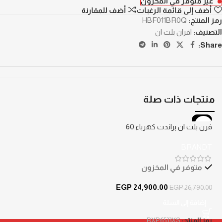
غير متوفر في المخزون
أضف إلى قائمة الرغبات
أضف للمقارنة
رمز المنتج:
HBF011BR0Q
التصنيف:
افران بلت ان
Share:
منتجات ذات صلة
-7%
فرن بلت ان براندت كهرباء 60
سم 73 لتر BXP6533XS – بامان
BRANDT
و مراوح – اسود
متوفر في المخزون
EGP
24,900.00
EGP
26,790.00
إضافة إلى السلة
رمز المنتج:
BXP6533XS