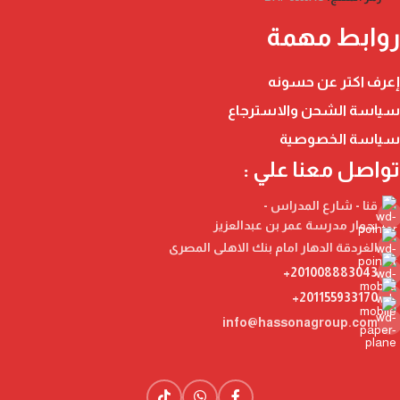
روابط مهمة
إعرف اكتر عن حسونه
سياسة الشحن والاسترجاع
سياسة الخصوصية
تواصل معنا علي :
قنا - شارع المدراس -
بجوار مدرسة عمر بن عبدالعزيز
الغردقة الدهار امام بنك الاهلى المصرى
201008883043+
201155933170+
info@hassonagroup.com