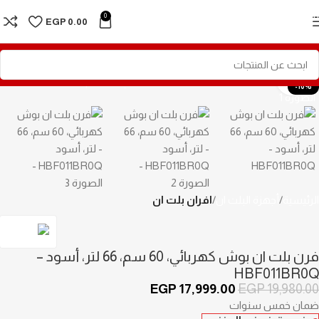
Skip to navigation
0
EGP
0.00
Skip to main content
Click to enlarge
-10%
الرئيسية
أجهزة البلت ان
افران بلت ان
فرن بلت ان بوش كهربائي، 60 سم، 66 لتر، أسود –
HBF011BR0Q
EGP
17,999.00
EGP
19,980.00
ضمان خمس سنوات