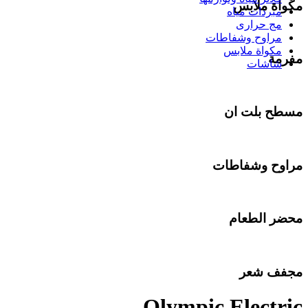
مكواة ملابس
مبردات مياه
مج حرارى
مراوح وشفاطات
مكواة ملابس
مفرمة
شاشات
مسطح بلت ان
مراوح وشفاطات
محضر الطعام
مجفف شعر
Olympic Electric