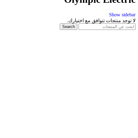
Show sidebar
لا توجد منتجات تتوافق مع اختيارك.
Search
شترك في اخر العروض
ضف البريد الإلكتروني ليصلك كل العروض الحصرية
وابط مهمة
عرف اكتر عن حسونه
ياسة الشحن والاسترجاع
ياسة الخصوصية
واصل معنا علي :