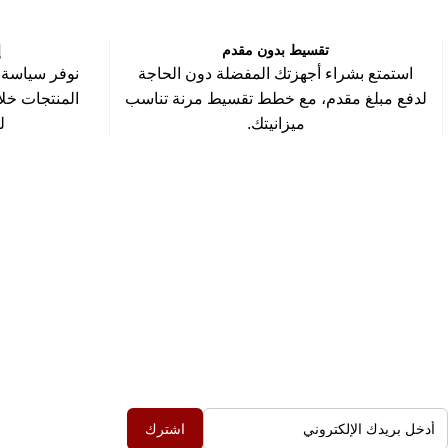
تقسيط بدون مقدم
إ
استمتع بشراء أجهزتك المفضلة دون الحاجة
نوفر سياسة 
لدفع مبلغ مقدم، مع خطط تقسيط مرنة تناسب
ميزانيتك.
ل
روابط مه
اشترك في اخر العروض
إعرف اكتر عن ح
أضف البريد الإلكتروني ليصلك كل العروض
سياسة الشحن وا
الحصرية
سياسة الخصوصي
اشترك