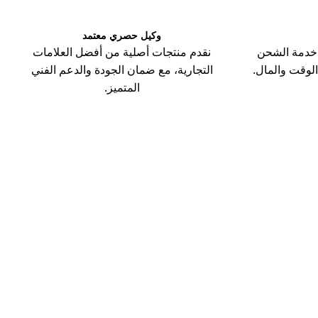
وكيل حصري معتمد
خدمة الشحن
نقدم منتجات أصلية من أفضل العلامات
الوقت والمال.
التجارية، مع ضمان الجودة والدعم الفني
المتميز.
نك الاهلى المصرى
ادفع من مكانك
24/7 خدمة
info@hass
توصيل سريع