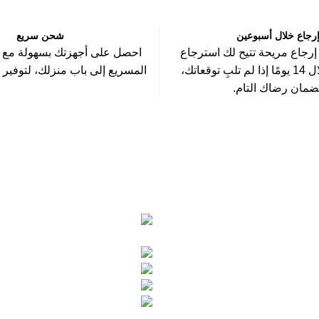
رجاع خلال أسبوعين
شحن سريع
إرجاع مريحة تتيح لك استرجاع
احصل على أجهزتك بسهولة مع 
المنتجات خلال 14 يومًا إذا لم تلبِ توقعاتك،
المسريع إلى باب منزلك، لتوفير 
ضمان رضاك التام.
تواصل معنا علي :
مة
قنا - شارع المدراس -
سونه
بجوار مدرسة عمر بن عبدالعزيز
الغردقة الدهار امام ب
لاسترجاع
201008883043+
ة
201155933170+
onagroup.com