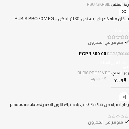
رمز المنتج:
HSU-12KHSID
-5%
سخان مياه كهرباء اريستون، 30 لتر، ابيض – RUBIS PRO 30 V EG
Ariston
متوفر في المخزون
EGP
3,500.00
EGP
3,700.00
إضافة إلى السلة
رمز المنتج:
RUBIS PRO 30 V EG
51 كيلوجرام
الوزن
-25%
زجاجة مياه من تانك 0.75 لتر، بلاستيك اللون الاحمرplastic insulated
متوفر في المخزون