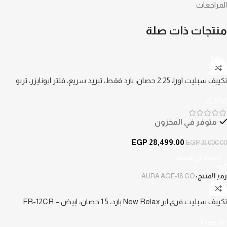
المراجعات
منتجات ذات صلة
-14%
تكييف سبليت اورا، 2.25 حصان، بارد فقط، تبريد سريع، فلتر ايونايزر، تربو
بلازما، AURA AGE-18 CO – ابيض
AURA
متوفر في المخزون
EGP
28,499.00
EGP
33,000.00
إضافة إلى السلة
رمز المنتج:
AURA AGE-18 CO
-23%
تكييف سبليت فري اير New Relax بارد، 1.5 حصان، ابيض – FR-12CR
Free Air