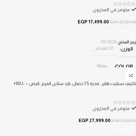
متوفر في المخزون
EGP
17,499.00
EGP
22,599.00
إضافة إلى السلة
رمز المنتج:
FR-12CR
51 كيلوجرام
الوزن
White
COLOR
-10%
تكييف سبليت هاير ، قدرة 1.5 حصان ،بارد ساخن انفرتر ،ابيض – HSU-
12KHSID
Haier
متوفر في المخزون
EGP
27,999.00
EGP
31,000.00
إضافة إلى السلة