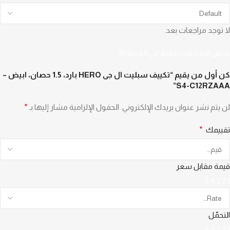
لا توجد مراجعات بعد.
عرض المراجعات فقط في العربية (0
كن أول من يقيم “تكييف سبليت ال جى HERO بارد، 1.5 حصان، ابيض –
S4-C12RZAAA”
لن يتم نشر عنوان بريدك الإلكتروني.
الحقول الإلزامية مشار إليها بـ
*
تقييمك
*
قيمة مقابل سعر
5
4
3
2
1
التحمّل
5
4
3
2
1