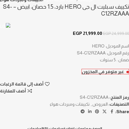
تكييف سبليت ال جى HERO بارد، 1.5 حصان، ابيض – S4-
C12RZAAA
EGP
21,999.00
EGP
24,999.00
اسم الموديل: HERO
رقم الموديل: S4-C12RZAAA
ضمان : 5 سنوات
غير متوفر في المخزون
أضف إلى قائمة الرغبات
أضف للمقارنة
رمز المنتج:
S4-C12RZAAA
التصنيفات:
العروض
,
تكييفات ومبردات هواء
Share:
الوصف
معلومات إضافية
مراجعات (0)
المراجعات