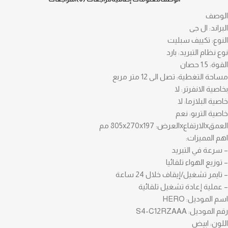
الوصف
البراند: ال جى
النوع: تكييف سبليت
نوع نظام التبريد: بارد
القوة: 1.5 حصان
مساحة التغطية: تصل الى 12 متر مربع
بخاصية الانفرتر: لا
خاصية البلازما: لا
خاصية التربو: نعم
العمقxالارتفاعxالعرض: 805x270x197 مم
اهم المميزات:
– سرعة في التبريد
– توزيع الهواء تلقائيا
– تايمر تشغيل/إيقاف خلال 24 ساعة
– عملية إعادة تشغيل تلقائية
اسم الموديل: HERO
رقم الموديل: S4-C12RZAAA
اللون: ابيض