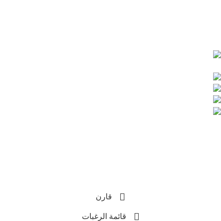
سياسة الخصوصية
تواصل معنا علي :
قنا - شارع المدراس -
بجوار مدرسة عمر بن عبدالعزيز
الغردقة الدهار امام بنك الاهلى المصرى
201008883043+
201155933170+
info@hassonagroup.com
Copyright
2025 HassonaGroup. All Rights Reserved.
Developed by
NetArabia
قارن
قائمة الرغبات