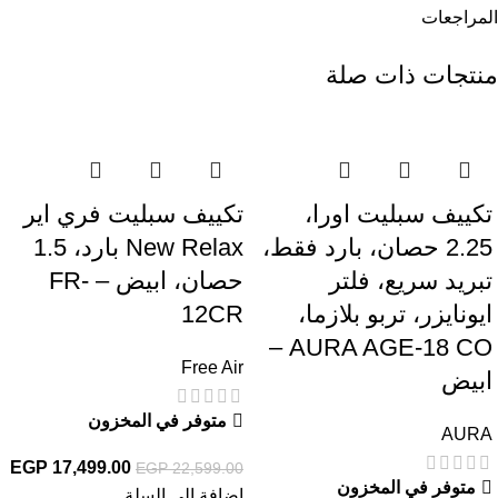
المراجعات
منتجات ذات صلة
-23%
-14%
تكييف سبليت اورا،
تكييف سبليت فري اير
2.25 حصان، بارد فقط،
New Relax بارد، 1.5
تبريد سريع، فلتر
حصان، ابيض – FR-
ايونايزر، تربو بلازما،
12CR
AURA AGE-18 CO –
Free Air
ابيض
متوفر في المخزون
AURA
EGP
17,499.00
EGP
22,599.00
متوفر في المخزون
إضافة إلى السلة