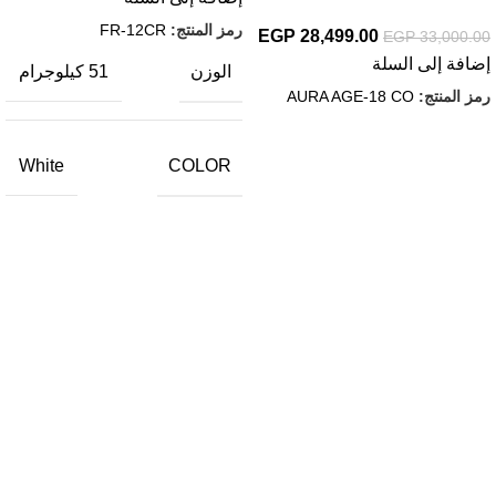
رمز المنتج:
FR-12CR
EGP
28,499.00
EGP
33,000.00
إضافة إلى السلة
الوزن
51 كيلوجرام
رمز المنتج:
AURA AGE-18 CO
COLOR
White
روابط مهمة
إعرف اكتر عن حسونه
سياسة الشحن والاسترجاع