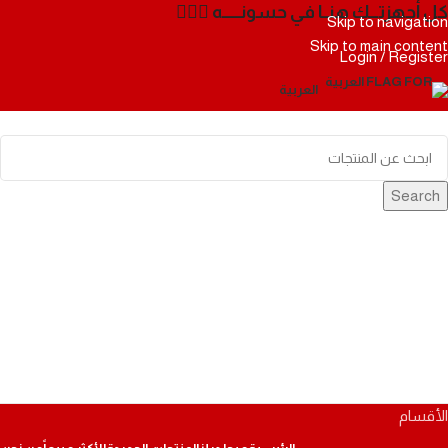
كل أجهزتـــك هنــا في حسونــــــه ✌🏻✨
Skip to navigation
Skip to main content
Login / Register
العربية
Search
0
قائمة الرغبات
0
قارن
EGP
0.00
items
0
Menu
EGP
0.00
items
0
0
قائمة الرغبات
0
قارن
الأقسام