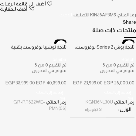
أضف إلى قائمة الرغبات
أضف للمقارنة
رمز المنتج:
KIN86AF3M8
التصنيف:
ثلاجات
Share:
منتجات ذات صلة
-5%
-8%
ثلاجة بوش Series 2 نوفروست،
ثلاجة توشيبا نوفروست بتقنية
302 لتر، ستانلس ستيل –
الانفرتر، 450 لتر، رمادي غامق –
Toshiba
Bosch
GR-RT622WE-PMN(06)
KGN36NL30U
تم التقييم
0
من 5
تم التقييم
0
من 5
متوفر في المخزون
متوفر في المخزون
EGP
38,999.00
EGP
40,899.00
EGP
23,999.00
EGP
26,000.00
إضافة إلى السلة
إضافة إلى السلة
رمز المنتج:
KGN36NL30U
رمز المنتج:
GR-RT622WE-
PMN(06)
الوزن
51 كيلوجرام