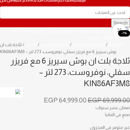
الرئيسية
ميجا ديلز
المنتجات الجديدة
الأكثر مبيعاً
من نحن
Search
Click to enlarge
-7%
الرئيسية
أجهزة منزلية كبيرة
ثلاجات وفريزرات
ثلاجات
ثلاجة بلت ان
بوش سيريز 6 مع فريزر سفلي، نوفروست، 273 لتر – KIN86AF3M8
ثلاجة بلت ان بوش سيريز 6 مع فريزر
سفلي، نوفروست، 273 لتر –
KIN86AF3M8
EGP
64,999.00
EGP
69,999.00
ضمان عشر سنوات
صنع في المانيا
غير متوفر في المخزون