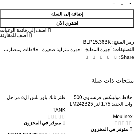
إضافة إلى السلة
اشتري الآن
أضف إلى قائمة الرغبات
أضف للمقارنة
رمز المنتج:
BLP15.36BK
التصنيفات:
أجهزة المطبخ
,
اجهزة منزلية صغيرة
,
خلاطات ومضارب
Share:
منتجات ذات صلة
-28%
-40%
خلاط مولينكس فرنساوي 500
فلتر تانك باور بلس ال٥ مراحل
وات الجديد 1.75 لتر LM242B25
TANK
Moulinex
متوفر في المخزون
متوفر في المخزون