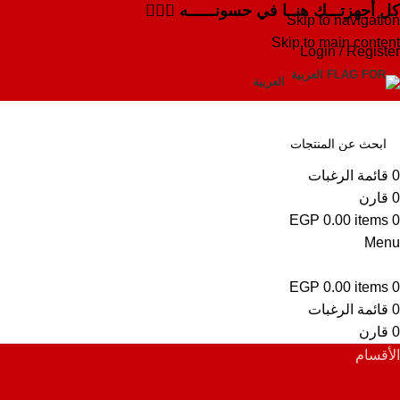
كل أجهزتـــك هنــا في حسونــــــه ✌🏻✨
Skip to navigation
Skip to main content
Login / Register
العربية
0
قائمة الرغبات
0
قارن
EGP
0.00
items
0
Menu
EGP
0.00
items
0
0
قائمة الرغبات
0
قارن
الأقسام