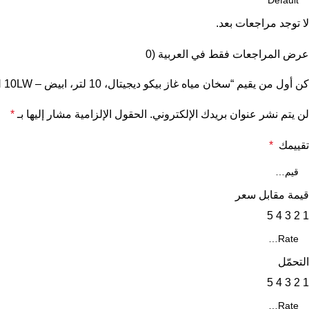
لا توجد مراجعات بعد.
عرض المراجعات فقط في العربية (0
كن أول من يقيم “سخان مياه غاز بيكو ديجيتال، 10 لتر، ابيض – BGWH 10LW”
لن يتم نشر عنوان بريدك الإلكتروني.
الحقول الإلزامية مشار إليها بـ
*
تقييمك
*
قيمة مقابل سعر
5
4
3
2
1
التحمّل
5
4
3
2
1