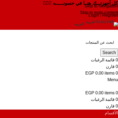
كل أجهزتـــك هنــا في حسونــــــه ✌🏻✨
Skip to navigation
Skip to main content
Login / Register
العربية
Search
0
قائمة الرغبات
0
قارن
EGP
0.00
items
0
Menu
EGP
0.00
items
0
0
قائمة الرغبات
0
قارن
الأقسام