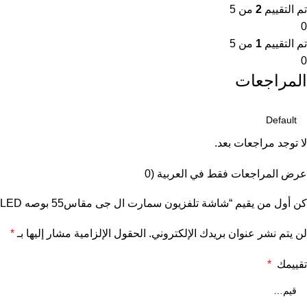
تم التقييم
2
من 5
0
تم التقييم
1
من 5
0
المراجعات
لا توجد مراجعات بعد.
عرض المراجعات فقط في العربية (0
كن أول من يقيم “شاشة تلفزيون سمارت ال جى مقاس55 بوصه LED بدون اطار، بدقة 4K UHD، بريسيفر داخلي – 55UA85006LA”
لن يتم نشر عنوان بريدك الإلكتروني.
الحقول الإلزامية مشار إليها بـ
*
تقييمك
*