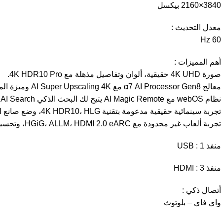
3840×2160 بيكسل
معدل التحديث :
60 Hz
أهم المميزات :
صورة 4K UHD حقيقية، ألوان وتفاصيل مذهلة مع 4K HDR10 Pro.
معالج α7 AI Processor Gen8 مع AI Super Upscaling 4K وميزة المساعد الشخصي للصورة والصوت.
نظام webOS مع AI Magic Remote يتيح لك البحث الذكي AI Search، والروبوت الذكي AI Chatbot، والمساعد الذكي AI Concierge، بينما يقوم برنامج webOS Re:New بتحديث الجهاز سنويًا لمدة 5 سنوات.
تجربة سينمائية حقيقية مدعومة بتقنية 4K HDR10، HLG، وضع صانع الأفلام، وتقنية Advanced Dynamic Tone Mapping.
تجربة ألعاب غير محدودة مع HGiG، ALLM، HDMI 2.0 eARC، وتحسين الألعاب
منفذ USB : 1
منفذ HDMI : 3
أتصال ذكي :
واي فاي – بلوتوث