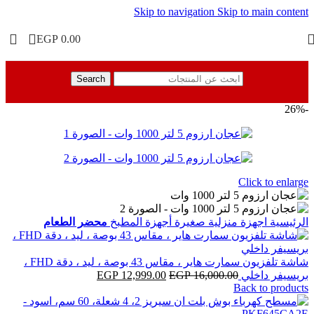
Skip to navigation
Skip to main content
EGP
0.00
Search
-26%
Click to enlarge
الرئيسية
اجهزة منزلية صغيرة
أجهزة المطبخ
محضر الطعام
شاشة تلفزيون سمارت هاير ، مقاس 43 بوصة ، ليد ، دقة FHD ،
السعر
السعر
بريسيفر داخلي
16,000.00
EGP
12,999.00
EGP
Back to products
الأصلي
الحالي
هو:
هو:
EGP 12,999.00.
EGP 16,000.00.