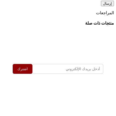
المراجعات
منتجات ذات صلة
اشترك في اخر العروض
أضف البريد الإلكتروني ليصلك كل العروض الحصرية
اشترك
روابط مهمة
إعرف اكتر عن حسونه
سياسة الشحن والاسترجاع
سياسة الخصوصية