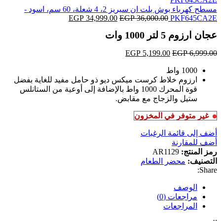
مسطح كهرباء بوش بلت ان سيريز 2، 4 شعلة، 60 سم، اسود -
PKF645CA2E
36,000.00
EGP
السعر
34,999.00
EGP
السعر
الأصلي
الحالي
عجان ارزوم 5 لتر 1000 وات
هو:
هو:
EGP 34,999.00.
EGP 36,000.00.
6,999.00
EGP
السعر
5,199.00
EGP
السعر
الأصلي
الحالي
1000 واط
هو:
هو:
ارزوم خلاط كرست ميكس ديو ذو حامل مفيد للغاية بفضل
EGP 5,199.00.
EGP 6,999.00.
قوة المحرك 1000 واط بالإضافة إلى أوعية من الستانلس
ستيل والزجاج مع مقابض.
غير متوفر في المخزون
أضف إلى قائمة الرغبات
أضف للمقارنة
رمز المنتج:
AR1129
التصنيف:
محضر الطعام
Share:
الوصف
مراجعات (0)
المراجعات