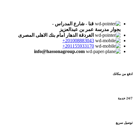
تواصل معنا علي :
قنا - شارع المدراس -
بجوار مدرسة عمر بن عبدالعزيز
الغردقة الدهار امام بنك الاهلى المصرى
201008883043+
201155933170+
info@hassonagroup.com
ادفع من مكانك
24/7 خدمة
توصيل سريع