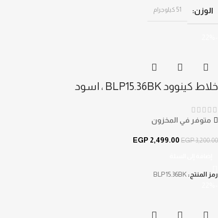
51 كيلوجرام
الوزن
-22%
خلاط كينوود BLP15.36BK ، اسود
متوفر في المخزون
EGP
2,499.00
EGP
3,200.00
إضافة إلى السلة
رمز المنتج:
BLP15.36BK
-22%