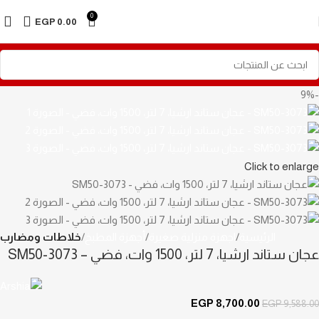
Skip to navigation
0
EGP
0.00
Skip to main content
-9%
Click to enlarge
الرئيسية
اجهزة منزلية صغيرة
أجهزة المطبخ
خلاطات ومضارب
عجان ستاند ارشيا، 7 لتر، 1500 وات، فضي – SM50-3073
EGP
8,700.00
EGP
9,588.00