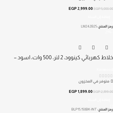
EGP
2,999.00
EGP
5,000.00
إضافة إلى السلة
رمز المنتج:
LM242B25
-21%
خلاط كهربائي كينوود، 2 لتر، 500 وات، اسود –
BLP15.150BK ( ضمان دولي )
Kenwood
متوفر في المخزون
EGP
1,899.00
EGP
2,399.00
إضافة إلى السلة
رمز المنتج:
BLP15.150BK-INT