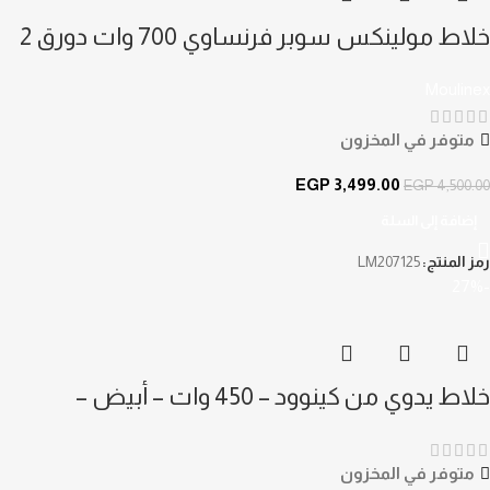
خلاط مولينكس سوبر فرنساوي 700 وات دورق 2
لتر LM207125
Moulinex
متوفر في المخزون
EGP
3,499.00
EGP
4,500.00
إضافة إلى السلة
رمز المنتج:
LM207125
-27%
خلاط يدوي من كينوود – 450 وات – أبيض –
Hmp30aowh
متوفر في المخزون