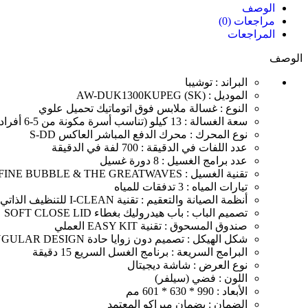
الوصف
مراجعات (0)
المراجعات
الوصف
البراند : توشيبا
الموديل : AW-DUK1300KUPEG (SK)
النوع : غسالة ملابس فوق اتوماتيك تحميل علوي
سعة الغسالة : 13 كيلو (تناسب أسرة مكونة من 5-6 أفراد)
نوع المحرك : محرك الدفع المباشر العاكس S-DD
عدد اللفات في الدقيقة : 700 لفة في الدقيقة
عدد برامج الغسيل : 8 دورة غسيل
تقنية الغسيل : ULTRA FINE BUBBLE & THE GREATWAVES™
تيارات المياه : 3 تدفقات للمياه
أنظمة الصيانة والتعقيم : تقنية I-CLEAN للتنظيف الذاتي والحماية الصحية
تصميم الباب : باب هيدروليك بغطاء SOFT CLOSE LID
صندوق المسحوق : تقنية EASY KIT العملي
شكل الهيكل : تصميم دون زوايا حادة NO ANGULAR DESIGN
البرامج السريعة : برنامج الغسل السريع 15 دقيقة
نوع العرض : شاشة ديجيتال
اللون : فضي (سيلفر)
الأبعاد : 990 * 630 * 601 مم
الضمان : بضمان ميراكو المعتمد