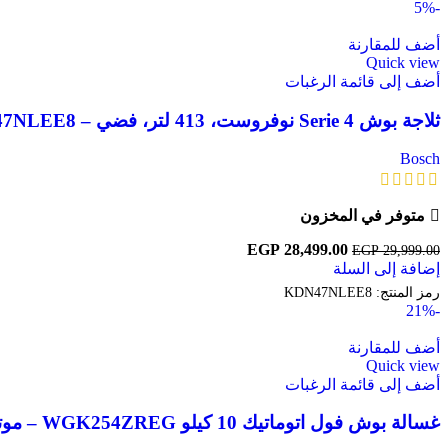
-5%
أضف للمقارنة
Quick view
أضف إلى قائمة الرغبات
ثلاجة بوش Serie 4 نوفروست، 413 لتر، فضي – KDN47NLEE8
Bosch
متوفر في المخزون
السعر
28,499.00
EGP
السعر
EGP
29,999.00
إضافة إلى السلة
الأصلي
الحالي
هو:
هو:
رمز المنتج:
KDN47NLEE8
EGP 28,499.00.
EGP 29,999.00.
-21%
أضف للمقارنة
Quick view
أضف إلى قائمة الرغبات
غسالة بوش فول اتوماتيك 10 كيلو WGK254ZREG – موتور ايكو سيلانس – رمادي