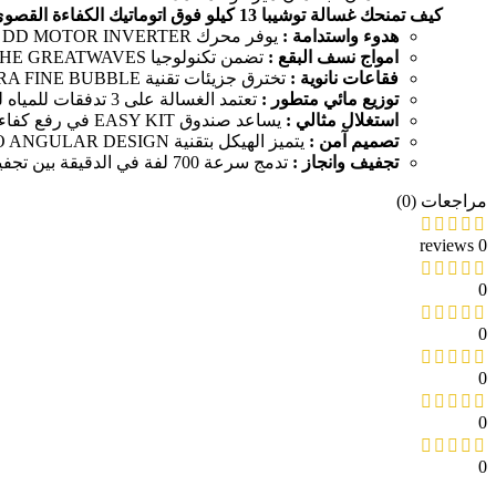
كيف تمنحك غسالة توشيبا 13 كيلو فوق اتوماتيك الكفاءة القصوى والنظافة الصحية؟
هدوء واستدامة :
يوفر محرك DD MOTOR INVERTER ذو الدفع المباشر S-DD المتطور أعلى كفاءة في الطاقة وتشغيل صامت طويل الأمد بمتانة فائقة.
امواج نسف البقع :
تضمن تكنولوجيا THE GREATWAVES™ عملية غسيل مثالية تفتت أصعب الترسبات وتزيلها بفاعلية مع منع تشابك الغسيل وحمايته من البهتان.
فقاعات نانوية :
تخترق جزيئات تقنية ULTRA FINE BUBBLE ألياف النسيج الداخلية بدقة متناهية لإزالة أعمق الأوساخ والبكتيريا من أول غسلة.
توزيع مائي متطور :
تعتمد الغسالة على 3 تدفقات للمياه لتقليب الملابس ببراعة وتحسين تغلغل رغوة المسحوق في الأقمشة الثقيلة.
استغلال مثالي :
يساعد صندوق EASY KIT في رفع كفاءة النظافة من خلال الاستفادة الكاملة من المنظف ومنعم الأقمشة لمنع أي هدر.
تصميم آمن :
يتميز الهيكل بتقنية NO ANGULAR DESIGN لحماية عائلتك مع غطاء SOFT CLOSE LID يغلق بسلاسة وأمان بدون أي أصوات.
تجفيف وانجاز :
تدمج سرعة 700 لفة في الدقيقة بين تجفيف ممتاز وسرعة مع وجود برنامج الغسل السريع 15 دقيقة للملابس اليومية الخفيفة.
مراجعات (0)
0 reviews
0
0
0
0
0