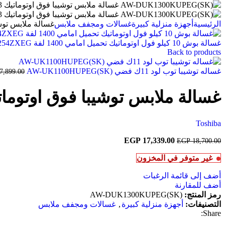
الرئيسية
أجهزة منزلية كبيرة
غسالات ومجفف ملابس
غسالة ملابس توشيبا فوق اوتوماتيك 
غسالة بوش 10 كيلو فول اوتوماتيك تحميل امامي 1400 لفة WGK254ZXEG - محرك ايكو سيلانس وواي فاي - فضي اينوكس
Back to products
غساله توشيبا توب لود 11ك فضي AW-UK1100HUPEG(SK)
7,899.00
غسالة ملابس توشيبا فوق اوتوماتيك 13 ك انفرتر سيلفر 1300KUPEG(SK
Toshiba
السعر
17,339.00
EGP
السعر
EGP
18,700.00
الأصلي
الحالي
غير متوفر في المخزون
هو:
هو:
EGP 17,339.00.
EGP 18,700.00.
أضف إلى قائمة الرغبات
أضف للمقارنة
رمز المنتج:
AW-DUK1300KUPEG(SK)
التصنيفات:
أجهزة منزلية كبيرة
,
غسالات ومجفف ملابس
Share: