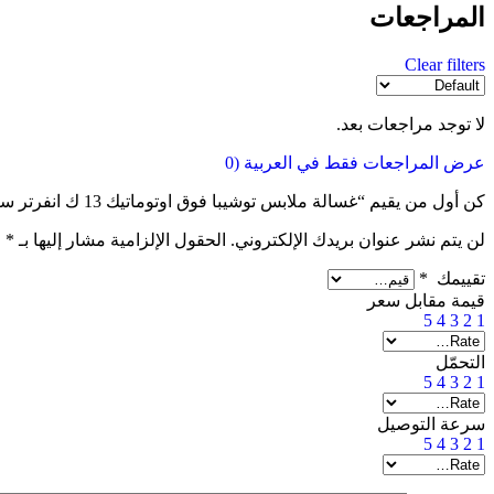
المراجعات
Clear filters
لا توجد مراجعات بعد.
عرض المراجعات فقط في العربية (0
كن أول من يقيم “غسالة ملابس توشيبا فوق اوتوماتيك 13 ك انفرتر سيلفر AW-DUK1300KUPEG(SK)”
لن يتم نشر عنوان بريدك الإلكتروني.
الحقول الإلزامية مشار إليها بـ
*
تقييمك
*
قيمة مقابل سعر
5
4
3
2
1
التحمّل
5
4
3
2
1
سرعة التوصيل
5
4
3
2
1