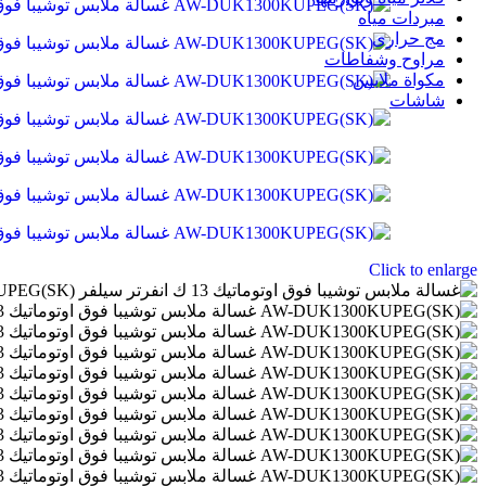
مبردات مياه
مج حرارى
مراوح وشفاطات
مكواة ملابس
شاشات
Click to enlarge