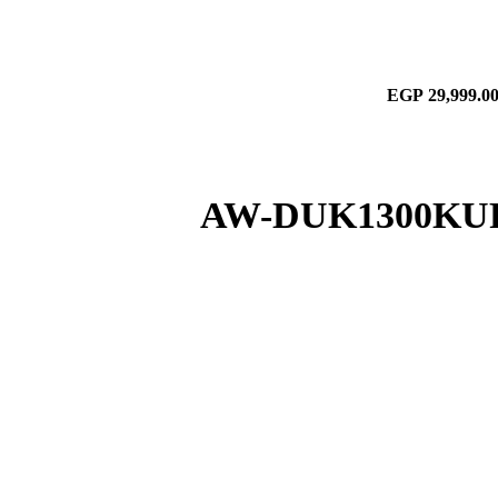
لسعر
السعر
EGP
29,999.0
لأصلي
الحالي
و:
هو:
EGP 29,999.00.
EGP 31,699.00