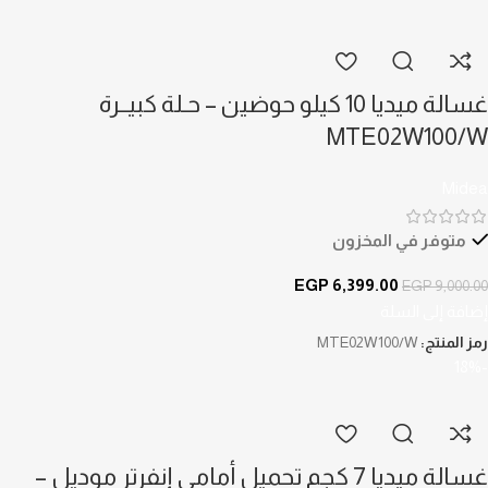
غسالة ميديا 10 كيلو حوضين – حـلة كبيــرة
MTE02W100/W
Midea
متوفر في المخزون
EGP
6,399.00
EGP
9,000.00
إضافة إلى السلة
رمز المنتج:
MTE02W100/W
-18%
غسالة ميديا 7 كجم تحميل أمامى إنفرتر موديل –