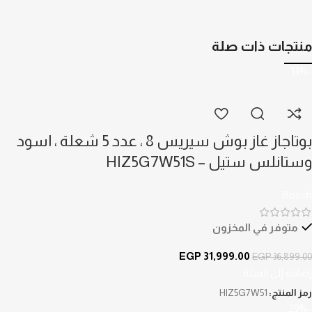
منتجات ذات صلة
-13%
بوتاجاز غاز بوش سيريس 8 ، عدد 5 شعلة ، اسود
وستانلس ستيل – HIZ5G7W51S
Bosch
متوفر في المخزون
EGP
31,999.00
EGP
36,899.00
إضافة إلى السلة
رمز المنتج:
HIZ5G7W51
-29%