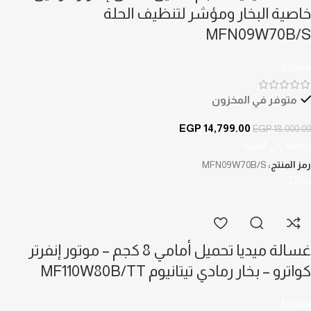
خاصية البخار ومؤشر لتنظيف الحلة
MFN09W70B/S
Midea
متوفر في المخزون
EGP
14,799.00
EGP
18,000.00
إضافة إلى السلة
رمز المنتج:
MFN09W70B/S
-22%
غسالة ميديا تحميل أمامي 8 كجم – موتور إنفرتر
كواترو – بخار رمادي تيتانيوم MF110W80B/TT
Midea