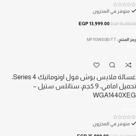
متوفر في المخزون
EGP
13,999.00
EGP
18,000.00
إضافة إلى السلة
رمز المنتج:
MF110W80B/TT
-35%
غسالة ملابس بوش فول اوتوماتيك Series 4،
تحميل امامي، 9 كجم، ستانلس ستيل –
WGA1440XEG
Bosch
متوفر في المخزون