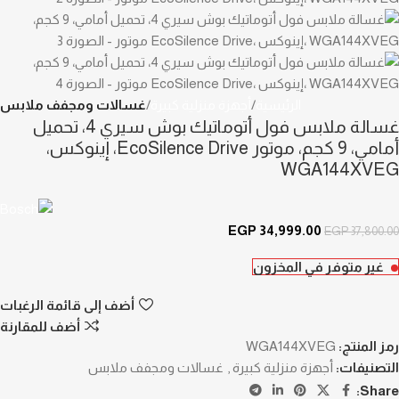
الرئيسية
أجهزة منزلية كبيرة
غسالات ومجفف ملابس
غسالة ملابس فول أتوماتيك بوش سيري 4، تحميل
أمامي، 9 كجم، موتور EcoSilence Drive، إينوكس،
WGA144XVEG
EGP
34,999.00
EGP
37,800.00
غير متوفر في المخزون
أضف إلى قائمة الرغبات
أضف للمقارنة
رمز المنتج:
WGA144XVEG
التصنيفات:
أجهزة منزلية كبيرة
,
غسالات ومجفف ملابس
Share: