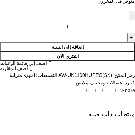
متوفر في المخزون
إضافة إلى السلة
اشتري الآن
أضف إلى قائمة الرغبات
أضف للمقارنة
رمز المنتج:
AW-UK1100HUPEG(SK)
التصنيفات:
أجهزة منزلية
كبيرة
,
غسالات ومجفف ملابس
Share:
منتجات ذات صلة
-5%
-13%