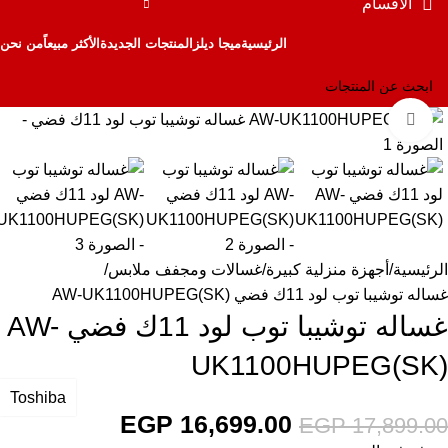
الأقسام
الرئيسية
ميجا ديلز
المنتجات الجديدة
الأكثر مبيعاً
من نحن
Click to enlarge
-7%
الرئيسية
أجهزة منزلية كبيرة
غسالات ومجفف ملابس
غساله توشيبا توب لود 11ك فضي AW-UK1100HUPEG(SK)
غساله توشيبا توب لود 11ك فضي AW-
UK1100HUPEG(SK)
Toshiba
EGP
16,699.00
EGP
17,899.00