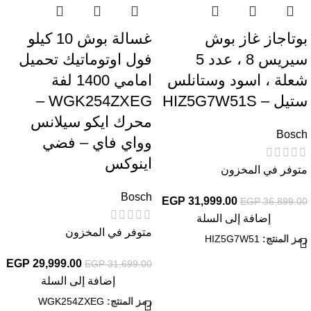
بوتاجاز غاز بوش
غسالة بوش 10 كيلو
سيريس 8 ، عدد 5
فول اوتوماتيك تحميل
شعلة ، اسود وستانلس
امامي 1400 لفة
ستيل – HIZ5G7W51S
WGK254ZXEG –
محرك ايكو سيلانس
Bosch
وواي فاي – فضي
اينوكس
متوفر في المخزون
Bosch
EGP
31,999.00
EGP
36,899.00
إضافة إلى السلة
متوفر في المخزون
رمز المنتج:
HIZ5G7W51
EGP
29,999.00
EGP
31,699.00
إضافة إلى السلة
رمز المنتج:
WGK254ZXEG