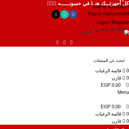
0
0
0
كل أجهزتـــك هنــا في حسونــــــه ✌🏻✨
Skip to navigation
Skip to main content
Login / Register
العربية
0
قائمة الرغبات
0
قارن
EGP
0.00
Menu
EGP
0.00
0
قائمة الرغبات
0
قارن