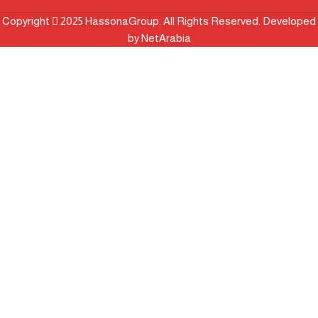
Copyright
2025 HassonaGroup. All Rights Reserved. Developed
by
NetArabia