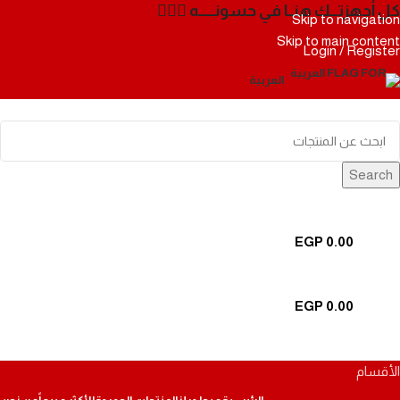
كل أجهزتـــك هنــا في حسونــــــه ✌🏻✨
Skip to navigation
Skip to main content
Login / Register
العربية
Search
0
قائمة الرغبات
0
قارن
EGP
0.00
items
0
Menu
EGP
0.00
items
0
0
قائمة الرغبات
0
قارن
الأقسام