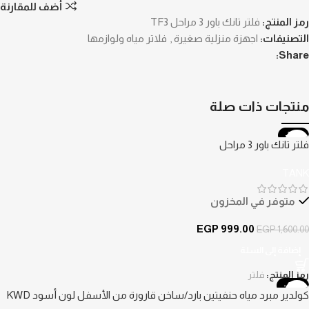
أضف للمقارنة
رمز المنتج:
فلتر تانك باور 3 مراحل TF3
التصنيفات:
اجهزة منزلية صغيرة
,
فلاتر مياه ولوازمها
Share:
منتجات ذات صلة
-38%
فلتر تانك باور 3 مراحل
TANK
متوفر في المخزون
EGP
999.00
EGP
1,600.00
إضافة إلى السلة
رمز المنتج:
فلتر
-45%
كولدير مبرد مياه حنفيتين بارد/ساخن قارورة من الأسفل لون أسود KWD