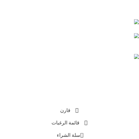
تواصل معنا علي :
قنا - شارع المدراس -
بجوار مدرسة عمر بن عبدالعزيز
الغردقة الدهار امام بنك الاهلى المصرى
201008883043+
201155933170+
info@hassonagroup.com
Copyright
2025 HassonaGroup. All Rights Reserved.
Developed by
NetArabia
قارن
قائمة الرغبات
0
سلة الشراء