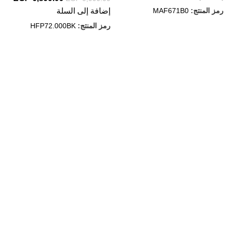
رمز المنتج:
MAF671B0
إضافة إلى السلة
رمز المنتج:
HFP72.000BK
روابط مهمة
إعرف اكتر عن حسونه
سياسة الشحن والاسترجاع
سياسة الخصوصية