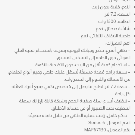
النوع: قلاية بدون زيت
السعة: 7.2 لتر
الطاقة: 1800 وات
شاشة ديجتال: نعم
خاصية الايقاف التلقائى: نعم
اهم المميزات:
– طهي أسرع: حضّر وجباتك اليومية بسرعة باستخدام تقنية القلي
الهوائي دون الحاجة إلى التسخين المسبق.
– استخدام كمية أقل من الزيت: دون التضحية بالنكهة.
– سبعة برامج مُعدة مسبقًا: تُسهّل عليك طهي جميع أنواع الطعام،
من الأسماك واللحوم إلى الخضراوات.
– سعة 7.2 لتر: اطبخ ما يصل إلى 5 حصص تكفي جميع أفراد العائلة
بكل راحة.
– تنظيف أسرع: سلة صغيرة الحجم وشبكة قابلة للإزالة، سهلة
التنظيف تحت الصنبور أو في غسالة الأطباق.
– تحكم كامل: راقب عملية الطهي من خلال نافذة مضيئة.
اسم الموديل: Series 6
رقم الموديل: MAF671B0