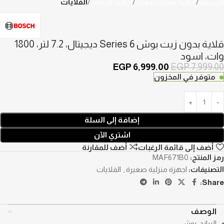
الرئيسية
اجهزة منزلية صغيرة
أجهزة المطبخ
القلايات
قلاية بدون زيت بوش Series 6 ديجيتال، 7.2 لتر، 1800
وات، اسود
EGP
6,999.00
EGP
7,999.00
متوفر في المخزون
إضافة إلى السلة
اشتري الآن
أضف إلى قائمة الرغبات
أضف للمقارنة
رمز المنتج:
MAF671B0
التصنيفات:
اجهزة منزلية صغيرة
,
القلايات
Share:
الوصف
البراند: بوش