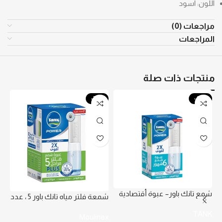
اللون: اسود
مراجعات (0)
المراجعات
منتجات ذات صلة
%
-20%
-42%
شمع تانك باور– عبوة أقتصادية
مب
شمعة فلتر مياه تانك باور 5 ، عدد
تكفى لمدة ٦ شهور
6 شمعة ، ابيض
TANK
24
Moulinex