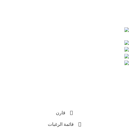
سياسة الخصوصية
تواصل معنا علي :
قنا - شارع المدراس -
بجوار مدرسة عمر بن عبدالعزيز
الغردقة الدهار امام بنك الاهلى المصرى
201008883043+
201155933170+
info@hassonagroup.com
Copyright
2025 HassonaGroup. All Rights Reserved.
Developed by
NetArabia
قارن
قائمة الرغبات