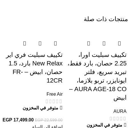
منتجات ذات صلة
-23%
-14%
تكييف سبليت اورا،
تكييف سبليت فري اير
2.25 حصان، بارد فقط،
New Relax بارد، 1.5
تبريد سريع، فلتر
حصان، ابيض – FR-
ايونايزر، تربو بلازما،
12CR
AURA AGE-18 CO –
Free Air
ابيض
متوفر في المخزون
AURA
EGP
17,499.00
EGP
22,599.00
متوفر في المخزون
إضافة إلى السلة