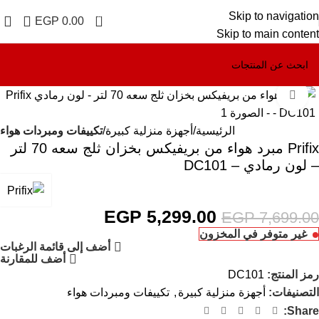
Skip to navigation
0
EGP
0.00
Skip to main content
Click to enlarge
-31%
الرئيسية
أجهزة منزلية كبيرة
تكييفات ومبردات هواء
Prifix مبرد هواء من بريفيكس بخزان ثلج سعه 70 لتر
– لون رمادي – DC101
EGP
5,299.00
EGP
7,699.00
غير متوفر في المخزون
أضف إلى قائمة الرغبات
أضف للمقارنة
رمز المنتج:
DC101
التصنيفات:
أجهزة منزلية كبيرة
,
تكييفات ومبردات هواء
Share: