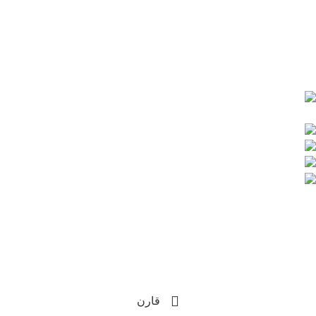
سياسة الشحن والاسترجاع
سياسة الخصوصية
تواصل معنا علي :
قنا - شارع المدراس -
بجوار مدرسة عمر بن عبدالعزيز
الغردقة الدهار امام بنك الاهلى المصرى
201008883043+
201155933170+
info@hassonagroup.com
Copyright
2025 HassonaGroup. All Rights Reserved.
Developed by
NetArabia
قارن