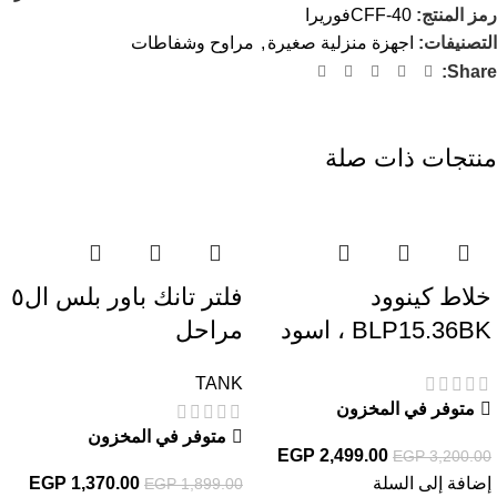
رمز المنتج:
CFF-40فوريرا
التصنيفات:
اجهزة منزلية صغيرة
,
مراوح وشفاطات
Share:
منتجات ذات صلة
-28%
-22%
خلاط كينوود
فلتر تانك باور بلس ال٥
BLP15.36BK ، اسود
مراحل
TANK
متوفر في المخزون
متوفر في المخزون
EGP
2,499.00
EGP
3,200.00
إضافة إلى السلة
1,370.00
EGP
EGP
1,899.00