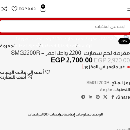
Skip to navigation
0
EGP
0.00
Skip to main content
Click to enlarge
-9%
الرئيسية
اجهزة منزلية صغيرة
أجهزة المطبخ
مفرمة
مفرمة لحم سمارت، 2200 واط، احمر – SMG2200R
EGP
2,700.00
EGP
2,970.00
غير متوفر في المخزون
أضف إلى قائمة الرغبات
أضف للمقارنة
رمز المنتج:
SMG2200R
التصنيف:
مفرمة
Share:
الوصف
معلومات إضافية
مراجعات (0)
المراجعات
الوصف