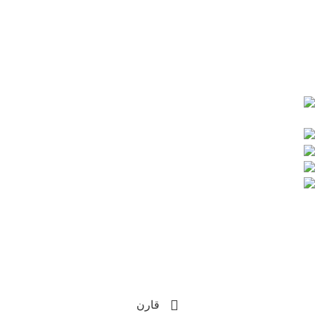
سياسة الشحن والاسترجاع
سياسة الخصوصية
تواصل معنا علي :
قنا - شارع المدراس -
بجوار مدرسة عمر بن عبدالعزيز
الغردقة الدهار امام بنك الاهلى المصرى
201008883043+
201155933170+
info@hassonagroup.com
Copyright
2025 HassonaGroup. All Rights Reserved.
Developed by
NetArabia
قارن