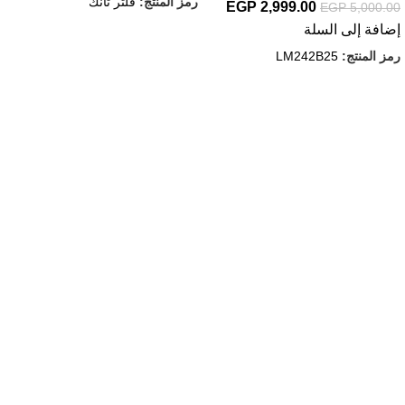
رمز المنتج:
فلتر تانك
EGP
2,999.00
EGP
5,000.00
إضافة إلى السلة
رمز المنتج:
LM242B25
روابط مهمة
إعرف اكتر عن حسونه