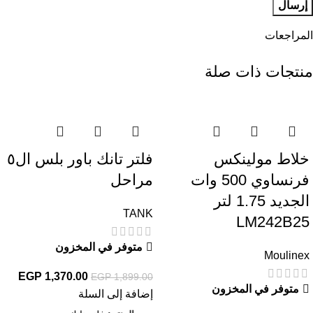
المراجعات
منتجات ذات صلة
-28%
-40%
خلاط مولينكس
فلتر تانك باور بلس ال٥
فرنساوي 500 وات
مراحل
الجديد 1.75 لتر
TANK
LM242B25
متوفر في المخزون
Moulinex
EGP
1,370.00
EGP
1,899.00
متوفر في المخزون
إضافة إلى السلة