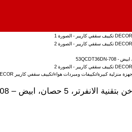
جهزة منزلية كبيرة
تكييفات ومبردات هواء
تكييف سقفي كاريير DECOR بارد و ساخن بتقنية الانفرتر، 5 حصان، ابيض – 53QCDT36DN-708