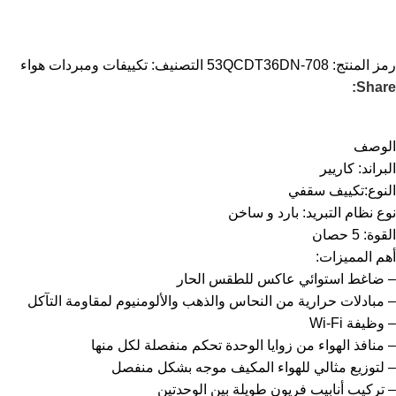
رمز المنتج:
53QCDT36DN-708
التصنيف:
تكييفات ومبردات هواء
Share:
الوصف
البراند: كاريير
النوع:تكييف سقفي
نوع نظام التبريد: بارد و ساخن
القوة: 5 حصان
أهم المميزات:
– ضاغط استوائي عاكس للطقس الحار
– مبادلات حرارية من النحاس والذهب والألومنيوم لمقاومة التآكل
– وظيفة Wi-Fi
– منافذ الهواء من زوايا الوحدة تحكم منفصلة لكل منها
– لتوزيع مثالي للهواء المكيف موجه بشكل منفصل
– تركيب أنابيب فريون طويلة بين الوحدتين