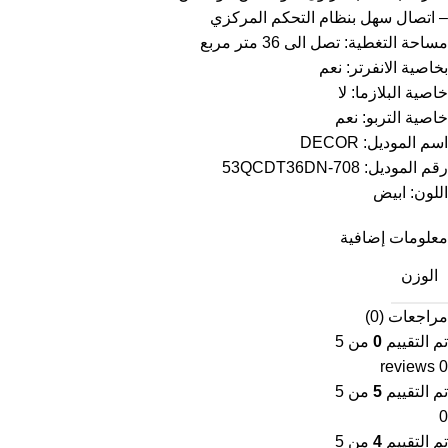
– اتصال سهل بنظام التحكم المركزي
مساحة التغطية: تصل الى 36 متر مربع
بخاصية الانفرتر: نعم
خاصية البلازما: لا
خاصية التربو: نعم
اسم الموديل: DECOR
رقم الموديل: 53QCDT36DN-708
اللون: ابيض
معلومات إضافية
الوزن
مراجعات (0)
تم التقييم
0
من 5
0 reviews
تم التقييم
5
من 5
0
تم التقييم
4
من 5