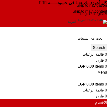
كل أجهزتـــك هنــا في حسونــــــه ✌🏻✨
Skip to navigation
Skip to main content
Login / Register
العربية
Search
0
قائمة الرغبات
0
قارن
EGP
0.00
items
0
Menu
EGP
0.00
items
0
0
قائمة الرغبات
0
قارن
الأقسام