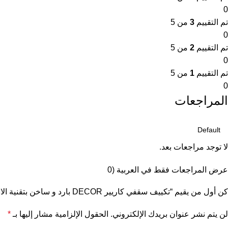
0
تم التقييم
3
من 5
0
تم التقييم
2
من 5
0
تم التقييم
1
من 5
0
المراجعات
لا توجد مراجعات بعد.
عرض المراجعات فقط في العربية (0
كن أول من يقيم “تكييف سقفي كاريير DECOR بارد و ساخن بتقنية الانفرتر، 5 حصان، ابيض – 53QCDT36DN-708”
لن يتم نشر عنوان بريدك الإلكتروني.
الحقول الإلزامية مشار إليها بـ
*