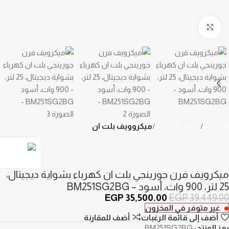
Click to enlarge
الرئيسية
أجهزة البلت ان
ميكروويف بلت ان
ميكرويف فرن جورينجي بلت ان كهرباء بشواية ديجيتال،
25 لتر، 900 وات، أسود – BM251SG2BG
EGP
35,500.00
EGP
39,449.00
غير متوفر في المخزون
أضف إلى قائمة الرغبات
أضف للمقارنة
رمز المنتج:
BM251SG2BG