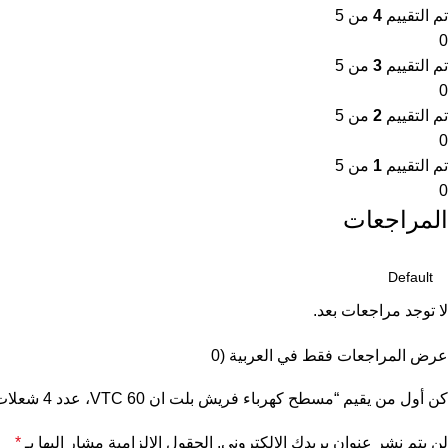
تم التقييم
4
من 5
0
تم التقييم
3
من 5
0
تم التقييم
2
من 5
0
تم التقييم
1
من 5
0
المراجعات
لا توجد مراجعات بعد.
عرض المراجعات فقط في العربية (0
كن أول من يقيم “مسطح كهرباء فريش بلت ان VTC 60، عدد 4 شعلات، 60 سم، اسود – Fresh-500009861”
لن يتم نشر عنوان بريدك الإلكتروني.
الحقول الإلزامية مشار إليها بـ
*