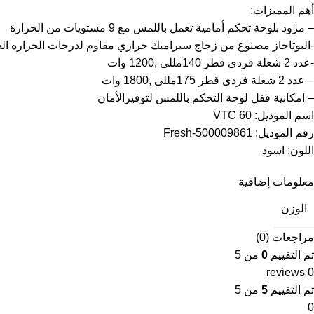
أهم المميزات:
– مزود بلوحة تحكم أمامية تعمل باللمس مع 9 مستويات من الحرارة
-البوتاجاز مصنوع من زجاج سيراميك حراري مقاوم لدرجات الحراره العاليه من أنتاج شركه t
-عدد 2 شعلة فردى قطر 140مللى ,1200 وات
– عدد 2 شعلة فردى قطر 175مللى ,1800 وات
– امكانية قفل لوحة التحكم باللمس لتوفيرالأمان
اسم الموديل: VTC 60
رقم الموديل: Fresh-500009861
اللون: اسود
معلومات إضافية
الوزن
مراجعات (0)
تم التقييم
0
من 5
0 reviews
تم التقييم
5
من 5
0