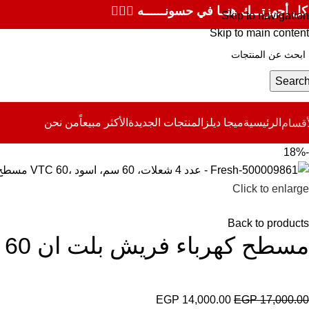
كل أجهزتـــك هنــا في حسونــــــه ✌🏻✨
Skip to navigation
Skip to main content
Searc
الرئيسية
ميجا ديلز
المنتجات الجديدة
الأكثر مبيعاً
من نحن
أقسام
-18%
Click to enlarge
Back to products
مسطح كهرباء فريش بلت ان VTC 60، عدد 4 شعلات، 60 سم، اسود – Fresh-500009861
EGP
14,000.00
EGP
17,000.00