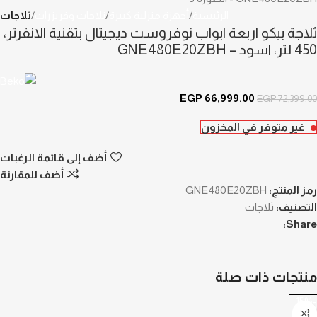
الرئيسية
أجهزة منزلية كبيرة
ثلاجات وفريزرات
ثلاجات
ثلاجة بيكو اربعة ابواب نوفروست ديجيتال بتقنية الانفرتر،
450 لتر، اسود – GNE480E20ZBH
EGP
66,999.00
EGP
72,399.00
غير متوفر في المخزون
أضف إلى قائمة الرغبات
أضف للمقارنة
رمز المنتج:
GNE480E20ZBH
التصنيف:
ثلاجات
Share:
منتجات ذات صلة
-15%