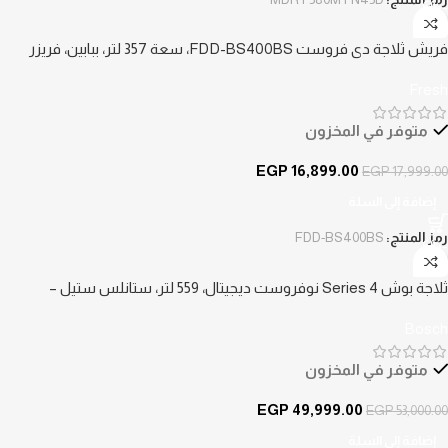
-6%
فريش ثلاجة دي فروست FDD-BS400BS، سعة 357 لتر، ببابين، فريزر
علوي – فضي
Fresh
متوفر في المخزون
EGP
16,899.00
EGP
17,999.00
إضافة إلى السلة
رمز المنتج:
FDD-BS400BS
-6%
ثلاجة بوش Series 4 نوفروست ديجيتال، 559 لتر، ستانلس ستيل –
KGN56CI30U
Bosch
متوفر في المخزون
EGP
49,999.00
EGP
53,000.00
إضافة إلى السلة