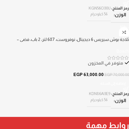
رمز المنتج:
KGN56CI30U
56 كيلوجرام
الوزن
-10%
ثلاجة بوش سيريس 6 ديجيتال، نوفروست، 687 لتر، 2 باب، فضي –
KDN86AI3E9
Bosch
متوفر في المخزون
EGP
63,000.00
EGP
70,000.00
إضافة إلى السلة
رمز المنتج:
KDN86AI3E9
56 كيلوجرام
الوزن
روابط مهمة