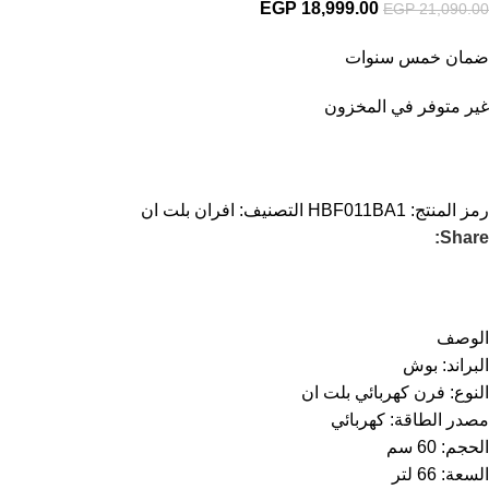
EGP
18,999.00
EGP
21,090.00
ضمان خمس سنوات
غير متوفر في المخزون
رمز المنتج:
HBF011BA1
التصنيف:
افران بلت ان
Share:
الوصف
البراند: بوش
النوع: فرن كهربائي بلت ان
مصدر الطاقة: كهربائي
الحجم: 60 سم
السعة: 66 لتر