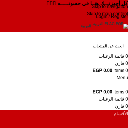
كل أجهزتـــك هنــا في حسونــــــه ✌🏻✨
Skip to navigation
Skip to main content
Login / Register
العربية
0
قائمة الرغبات
0
قارن
EGP
0.00
items
0
Menu
EGP
0.00
items
0
0
قائمة الرغبات
0
قارن
الأقسام