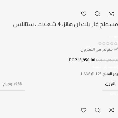
مسطح غاز بلت ان هانز، 4 شعلات ، ستانلس
ستيل – HANS 6111-23
Hans
متوفر في المخزون
EGP
13,950.00
EGP
16,950.00
إضافة إلى السلة
رمز المنتج:
HANS 6111-23
الوزن
56 كيلوجرام
-18%