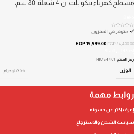
مسطح كهرباء بيكو بلت ان 4 شعلة، 80 سم،
اسود – HIC 84401
Beko
متوفر في المخزون
EGP
19,999.00
EGP
24,400.00
إضافة إلى السلة
رمز المنتج:
HIC 84401
الوزن
56 كيلوجرام
روابط مهمة
إعرف اكتر عن حسونه
سياسة الشحن والاسترجاع