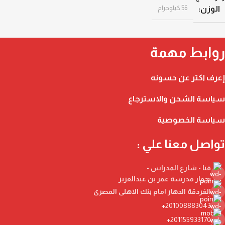
56 كيلوجرام
الوزن
روابط مهمة
إعرف اكتر عن حسونه
سياسة الشحن والاسترجاع
سياسة الخصوصية
تواصل معنا علي :
قنا - شارع المدراس -
بجوار مدرسة عمر بن عبدالعزيز
الغردقة الدهار امام بنك الاهلى المصرى
201008883043+
201155933170+