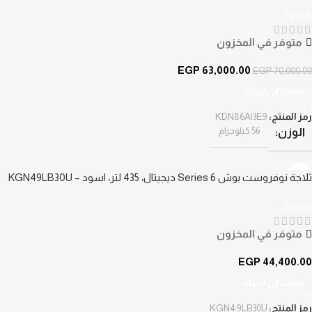
KDN86AI3E9
Bosch
متوفر في المخزون
EGP
63,000.00
EGP
70,000.00
إضافة إلى السلة
رمز المنتج:
KDN86AI3E9
56 كيلوجرام
الوزن
ثلاجة نوفروست بوش Series 6 ديجيتال، 435 لتر، اسود – KGN49LB30U
Bosch
متوفر في المخزون
EGP
44,400.00
إضافة إلى السلة
رمز المنتج:
KGN49LB30U