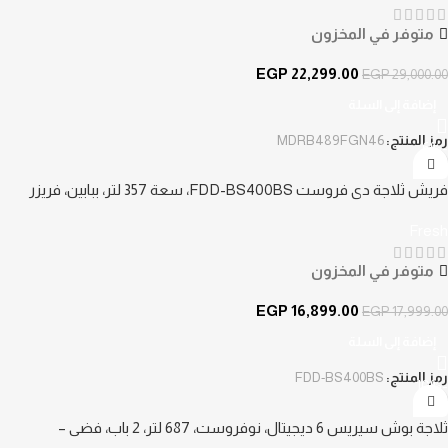
متوفر في المخزون
EGP
22,299.00
EGP
29,000.00
إضافة إلى السلة
رمز المنتج:
MDRB489FGN46
-6%
فريش ثلاجة دي فروست FDD-BS400BS، سعة 357 لتر، ببابين، فريزر
علوي – فضي
Fresh
متوفر في المخزون
EGP
16,899.00
EGP
17,999.00
إضافة إلى السلة
رمز المنتج:
FDD-BS400BS
-10%
ثلاجة بوش سيريس 6 ديجيتال، نوفروست، 687 لتر، 2 باب، فضي –