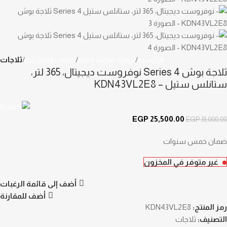
الرئيسية
أجهزة منزلية كبيرة
ثلاجات وفريزرات
ثلاجات
ثلاجة بوش Series 4 نوفروست ديجيتال، 365 لتر،
ستانلس ستيل – KDN43VL2E8
EGP
25,500.00
EGP
33,000.00
ضمان خمس سنوات
غير متوفر في المخزون
أضف إلى قائمة الرغبات
أضف للمقارنة
رمز المنتج:
KDN43VL2E8
التصنيف:
ثلاجات