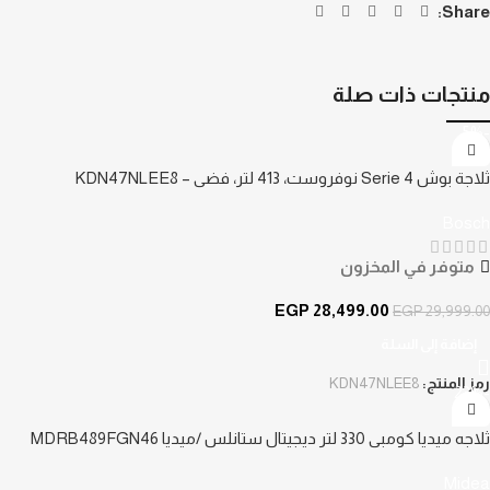
Share:
منتجات ذات صلة
-5%
ثلاجة بوش Serie 4 نوفروست، 413 لتر، فضي – KDN47NLEE8
Bosch
متوفر في المخزون
EGP
28,499.00
EGP
29,999.00
إضافة إلى السلة
رمز المنتج:
KDN47NLEE8
-23%
ثلاجه ميديا كومبي 330 لتر ديجيتال ستانلس /ميديا MDRB489FGN46
Midea