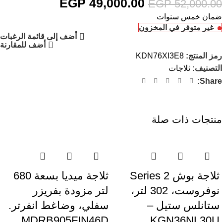
EGP
49,000.00
EGP
52,000.00
ضمان خمس سنوات
غير متوفر في المخزون
أضف إلى قائمة الرغبات
أضف للمقارنة
رمز المنتج:
KDN76XI3E8
التصنيف:
ثلاجات
Share:
منتجات ذات صلة
-11%
-8%
ثلاجة بوش Series 2
ثلاجة ميديا بسعة 680
نوفروست، 302 لتر،
لتر مزودة بفريزر
ستانلس ستيل –
سفلي، وضاغط انفرتر.
MDRB905FIN46D
KGN36NL30U