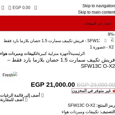
Skip to navigation
0
EGP
0.00
Skip to main content
-9%
Click to enlarge
الرئيسية
أجهزة منزلية كبيرة
تكييفات ومبردات هواء
فريش تكييف سمارت 1.5 حصان بلازما بارد فقط –
SFW13C O-X2
EGP
21,000.00
EGP
23,000.00
غير متوفر في المخزون
أضف إلى قائمة الرغبات
أضف للمقارنة
رمز المنتج:
SFW13C O-X2
التصنيف:
تكييفات ومبردات هواء