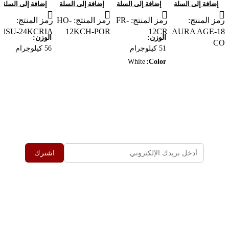
إضافة إلى السلة
إضافة إلى السلة
إضافة إلى السلة
إضافة إلى السلة
هو:
رمز المنتج:
رمز المنتج:
FR-
رمز المنتج:
HO-
رمز المنتج:
GP 33,000.00.
HSU-24KCRIA
12KCH-POR
12CR
AURA AGE-18
الوزن
الوزن
CO
51 كيلوجرام
56 كيلوجرام
White
Color
اشترك في اخر العروض
أضف البريد الإلكتروني ليصلك كل العروض الحصرية
اشترك
روابط مهمة
إعرف اكتر عن حسونه
سياسة الشحن والاسترجاع