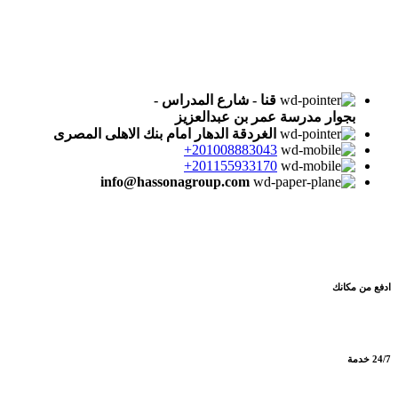
سياسة الخصوصية
تواصل معنا علي :
قنا - شارع المدراس -
بجوار مدرسة عمر بن عبدالعزيز
الغردقة الدهار امام بنك الاهلى المصرى
201008883043+
201155933170+
info@hassonagroup.com
ادفع من مكانك
24/7 خدمة